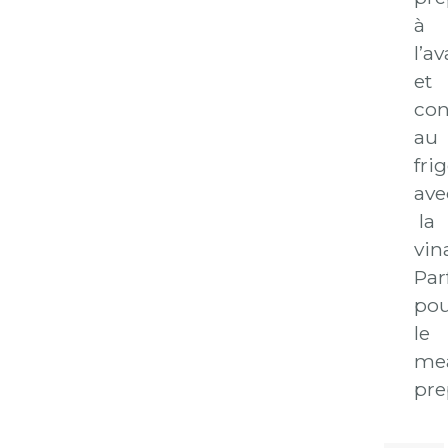
à
l’a
et
con
au
fri
ave
la
vin
Par
po
le
me
pre