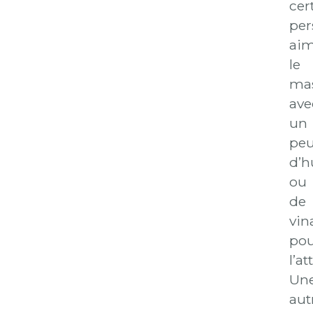
cer
per
ai
le
ma
ave
un
pe
d’h
ou
de
vin
po
l’at
Un
aut