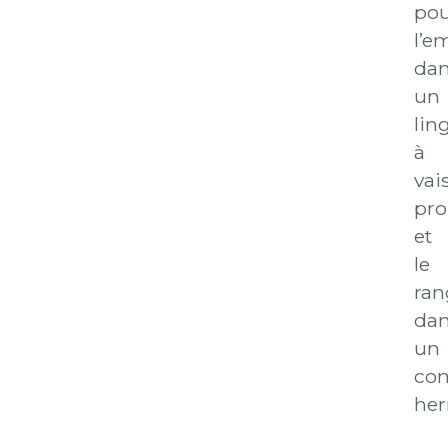
pou
l’e
da
un
lin
à
vai
pro
et
le
ran
da
un
con
her