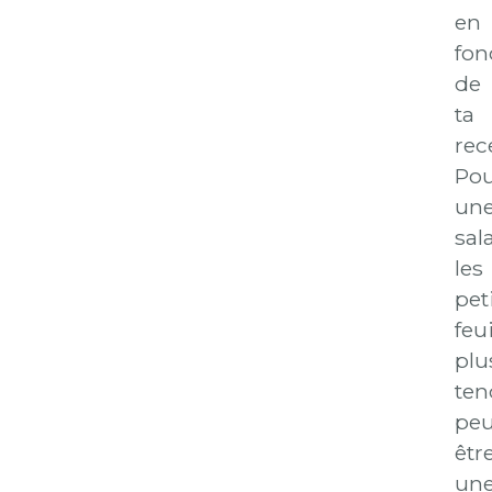
en
fon
de
ta
rec
Po
un
sal
les
pet
feui
plu
ten
peu
êtr
un