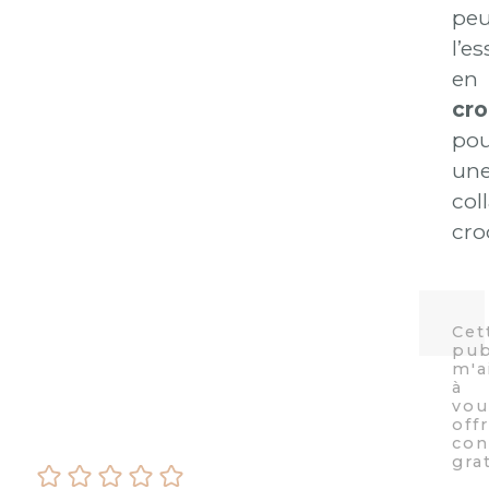
peu
l’e
en
cro
po
un
col
cro
IMPRIMER