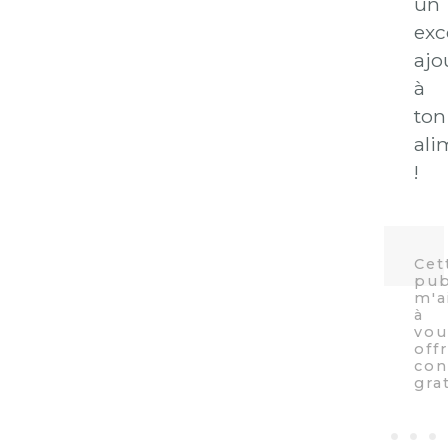
un
exc
ajo
à
ton
ali
!