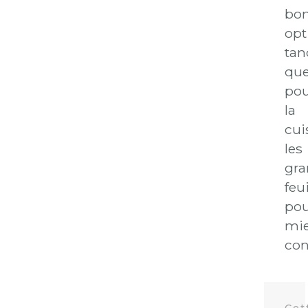
bo
opt
tan
qu
po
la
cui
les
gra
feui
pou
mi
con