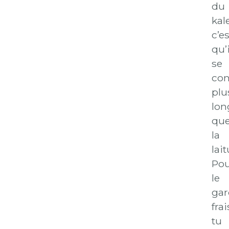
du
kale
c’es
qu’i
se
con
plu
lo
qu
la
lait
Po
le
gar
frai
tu