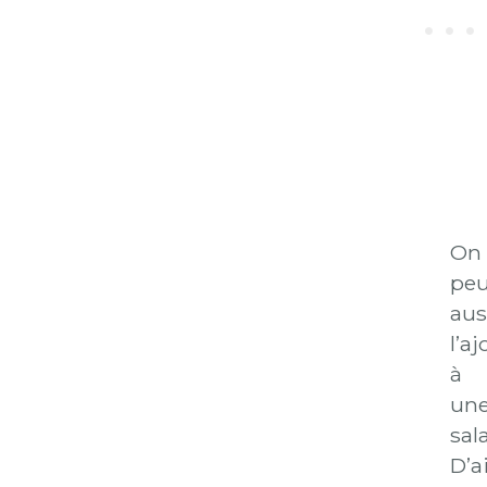
On
peu
aus
l’aj
à
un
sal
D’ai