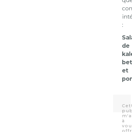
que
co
int
:
Sal
de
kal
bet
et
po