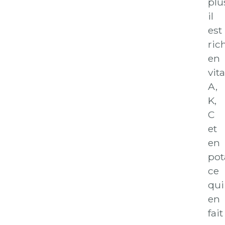
plu
il
est
ric
en
vit
A,
K,
C
et
en
pot
ce
qui
en
fait