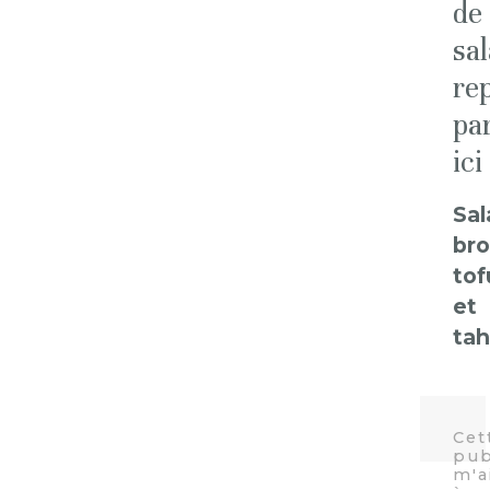
de
sa
re
pa
ici
Sal
bro
tof
et
tah