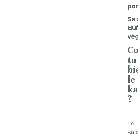
po
Sal
Buf
vé
Co
tu
bi
le
ka
?
Le
kale