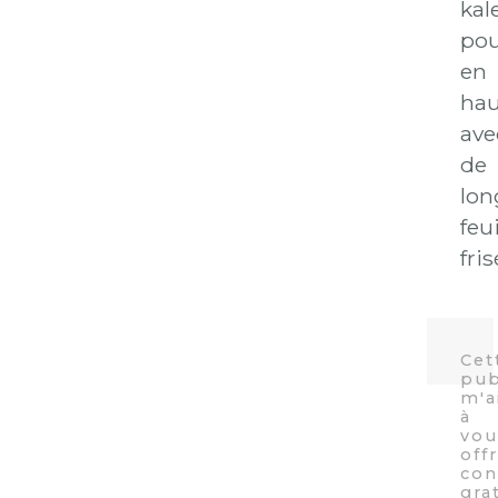
kal
po
en
hau
ave
de
lon
feui
fris