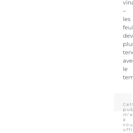
vin
–
les
feui
dev
plu
ten
ave
le
tem