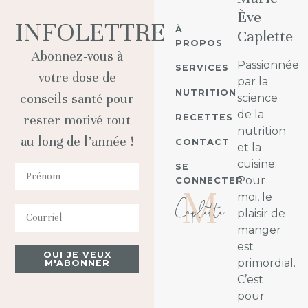
Ève
INFOLETTRE
À
Caplette
PROPOS
Abonnez-vous à
Passionnée
SERVICES
votre dose de
par la
NUTRITION
conseils santé pour
science
de la
RECETTES
rester motivé tout
nutrition
au long de l’année !
CONTACT
et la
cuisine.
SE
Pour
CONNECTER
moi, le
plaisir de
manger
est
OUI JE VEUX
primordial.
M'ABONNER
C’est
pour