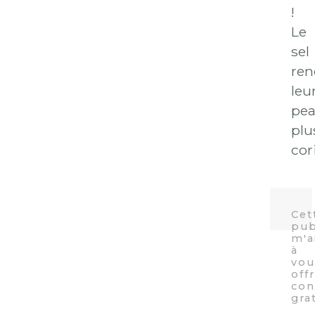
!
Le
sel
ren
leu
pe
plu
cor