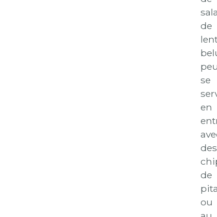
sal
de
lent
bel
peu
se
ser
en
ent
ave
des
chi
de
pit
ou
au