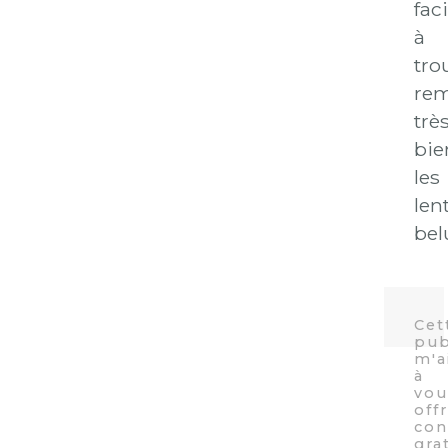
faci
à
tro
rem
trè
bie
les
lent
bel