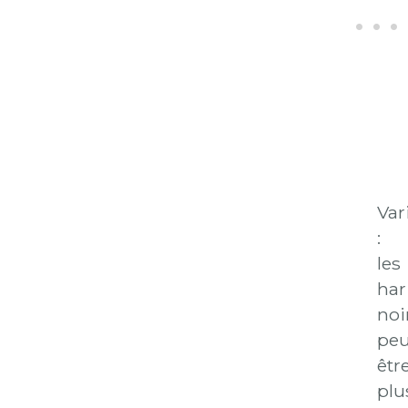
Var
:
les
har
noi
peu
êtr
plu