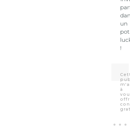
par
da
un
pot
luc
!