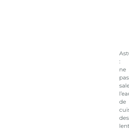
Ast
:
ne
pas
sal
l’ea
de
cui
des
lent