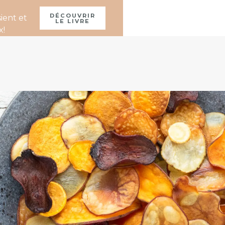
À PROPOS
DÉCOUVRIR
ient et
LE LIVRE
x!