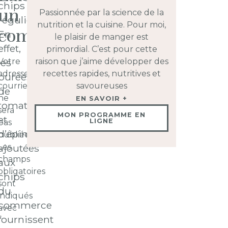
chips
un
Passionnée par la science de la
régulières ?
nutrition et la cuisine. Pour moi,
commentaire
En
le plaisir de manger est
effet,
primordial. C’est pour cette
Votre
les
raison que j’aime développer des
adresse
recettes rapides, nutritives et
purées
courriel
savoureuses
de
ne
EN SAVOIR +
tomates
sera
MON PROGRAMME EN
et
LIGNE
pas
d’épinards
publiée.
Les
ajoutées
champs
aux
obligatoires
chips
sont
du
indiqués
commerce
avec
fournissent
*