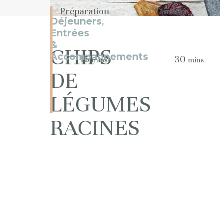
Préparation
Cuisson
Déjeuners
,
Entrées
&
CHIPS
Accompagnements
15
30
mins
mins
DE
LÉGUMES
RACINES