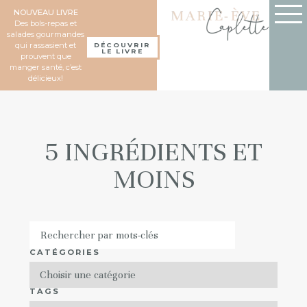
NOUVEAU LIVRE
Des bols-repas et
salades gourmandes
qui rassasient et
DÉCOUVRIR
LE LIVRE
prouvent que
manger santé, c’est
délicieux!
5 INGRÉDIENTS ET
MOINS
CATÉGORIES
TAGS