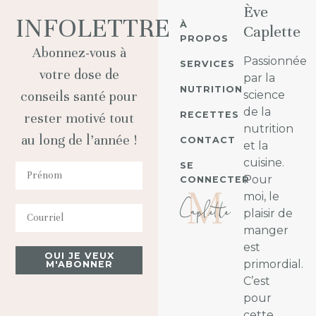
Ève
INFOLETTRE
À
Caplette
PROPOS
Abonnez-vous à
Passionnée
SERVICES
votre dose de
par la
NUTRITION
conseils santé pour
science
de la
RECETTES
rester motivé tout
nutrition
au long de l’année !
CONTACT
et la
cuisine.
SE
Pour
CONNECTER
moi, le
plaisir de
manger
est
OUI JE VEUX
primordial.
M'ABONNER
C’est
pour
cette