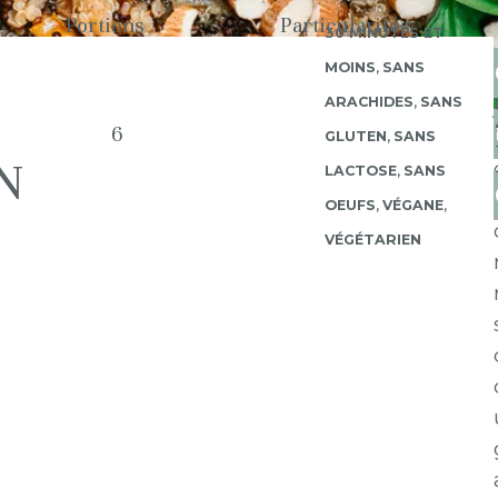
Portions
Particularités
30 MINUTES ET
MOINS
,
SANS
ARACHIDES
,
SANS
6
GLUTEN
,
SANS
N
LACTOSE
,
SANS
OEUFS
,
VÉGANE
,
VÉGÉTARIEN