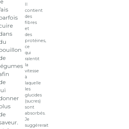
le
Il
fais
contient
des
parfois
fibres
cuire
et
dans
des
protéines,
du
ce
bouillon
qui
de
ralentit
la
légumes
vitesse
afin
à
de
laquelle
les
lui
glucides
donner
(sucres)
plus
sont
absorbés.
de
Je
saveur.
suggérerait