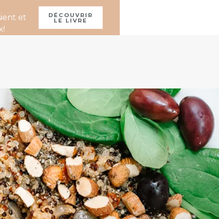
À PROPOS
DÉCOUVRIR
ient et
LE LIVRE
x!