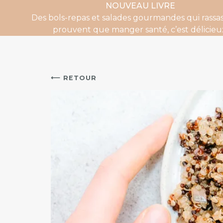
NOUVEAU LIVRE
Des bols-repas et salades gourmandes qui rassas
prouvent que manger santé, c’est délicieu
⟵ RETOUR