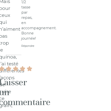
Mais
1/2
tasse
pour
par
ceux
repas,
qui
en
accompagnement.
n’aiment
Bonne
pas
journée!
trop
Répondre
le
quinoa,
j’ai
testé
différentes
façons
Laisser
de
un
cuire
ce
commentaire
grain,