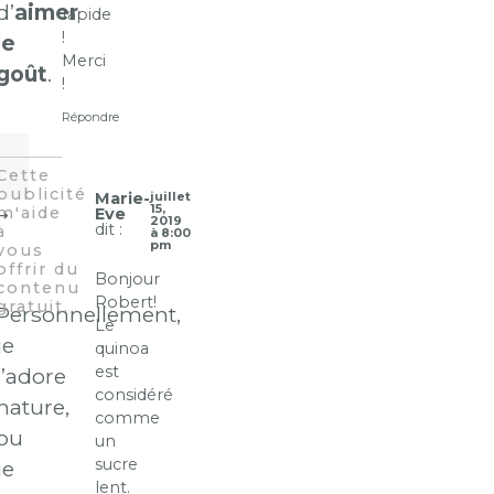
d’
aimer
rapide
!
le
Merci
goût
.
!
Répondre
Marie-
juillet
15,
Eve
2019
dit :
à 8:00
pm
Bonjour
Robert!
Personnellement,
Le
je
quinoa
est
l’adore
considéré
nature,
comme
ou
un
sucre
je
lent.