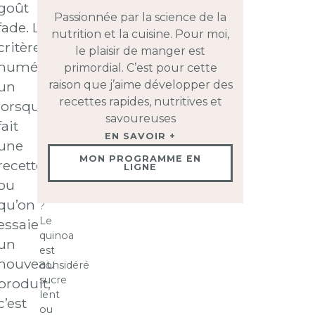
goût
Pour
Passionnée par la science de la
fade. Le
un
nutrition et la cuisine. Pour moi,
diabète
critère
le plaisir de manger est
controlé
numéro
primordial. C’est pour cette
la
un
raison que j’aime développer des
quantité
recettes rapides, nutritives et
pour
lorsqu’on
un
savoureuses
fait
repas
EN SAVOIR +
une
serait
MON PROGRAMME EN
de
recette
LIGNE
combien
ou
environ
qu’on
?
Le
essaie
quinoa
un
est
nouveau
considéré
sucre
produit,
lent
c’est
ou