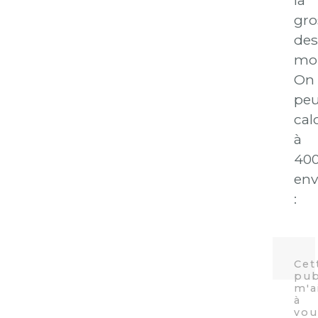
gro
des
mor
On
peu
cal
à
400
env
: