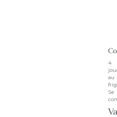
Co
4
jou
au
frig
Se
con
Va