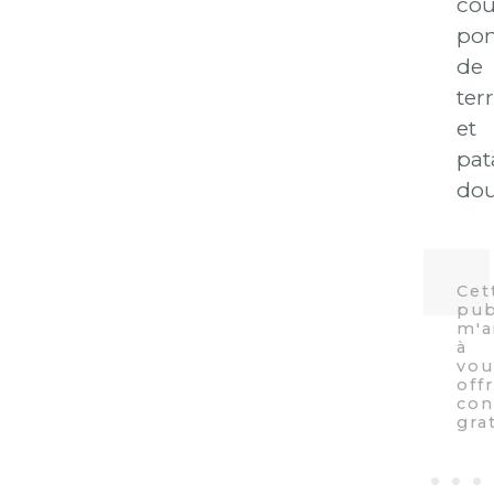
cou
po
de
ter
et
pat
dou