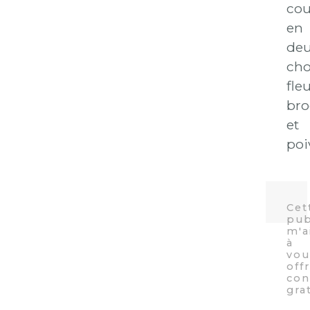
co
en
deu
cho
fleu
bro
et
poi