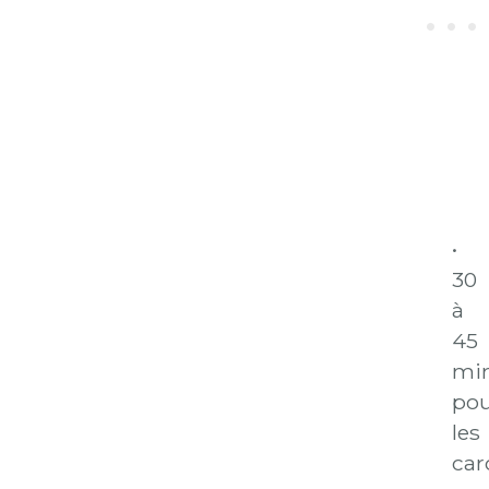
•
30
à
45
mi
po
les
car