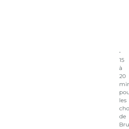
•
15
à
20
mi
po
les
ch
de
Bru