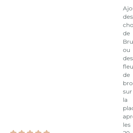
Ajo
des
ch
de
Bru
ou
des
fle
de
bro
sur
la
pla
apr
les