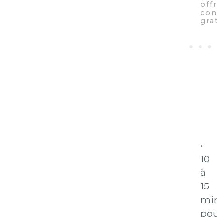
•
10
à
15
mi
po