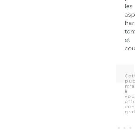
les
asp
har
tom
et
cou