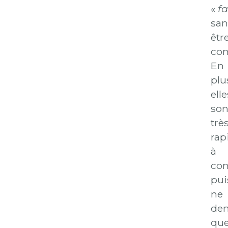
«
f
san
êtr
com
En
plu
elle
son
trè
rap
à
con
pui
ne
de
qu