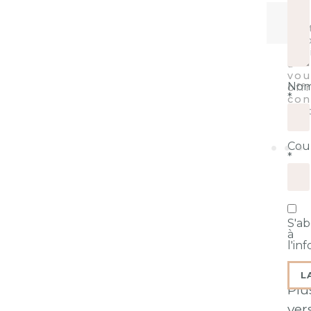
No
*
Cour
*
S'a
à
l'in
Plu
ver