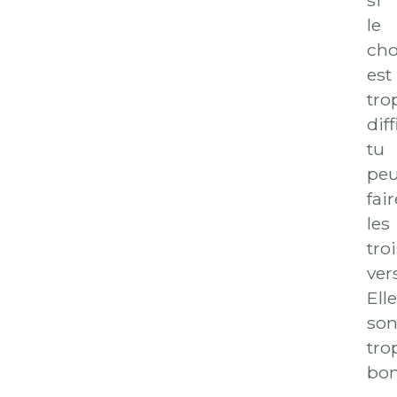
le
cho
est
tro
diff
tu
pe
fair
les
troi
ver
Ell
son
tro
bon