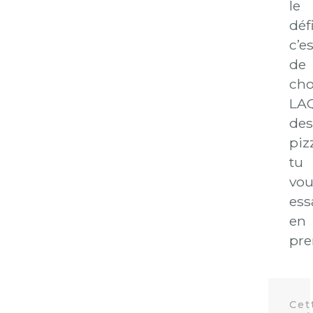
le
défi
c’es
de
cho
LA
des
piz
tu
vou
ess
en
pre