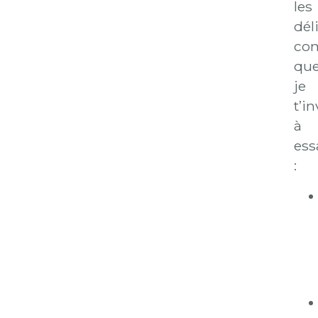
les
dél
co
qu
je
t’in
à
ess
: