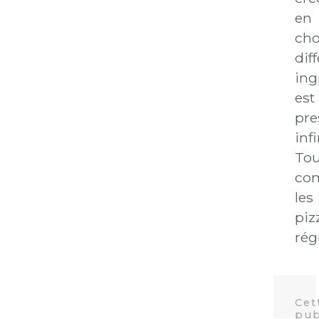
en
cho
dif
ing
est
pre
inf
Tou
co
les
piz
rég