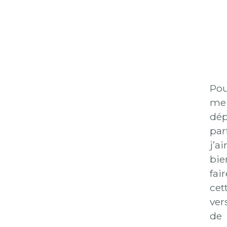
Po
me
dép
par
j’a
bie
fair
cet
ver
de