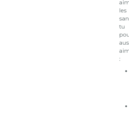
ai
les
san
tu
pou
aus
aim
: