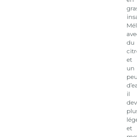
gra
ins
Mé
ave
du
cit
et
un
pe
d’e
il
dev
plu
lég
et
me