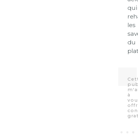
qui
reh
les
sav
du
plat