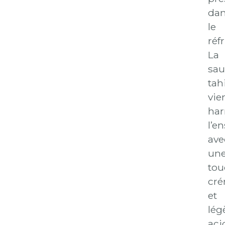
da
le
réf
La
sau
tah
vie
har
l’e
ave
un
tou
cr
et
lég
aci