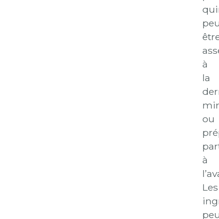
qui
peu
êtr
as
à
la
der
mi
ou
pré
par
à
l’a
Les
ing
peu