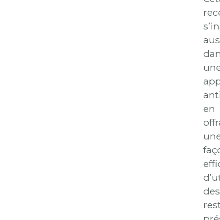
rec
s’in
aus
da
un
ap
ant
en
off
un
faç
eff
d’ut
des
res
pré