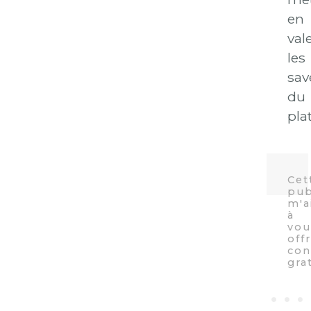
en
val
les
sav
du
plat