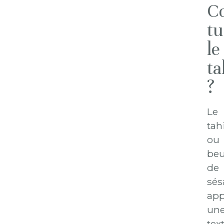
Co
tu
le
ta
?
Le
tahi
ou
beu
de
sés
app
un
tex