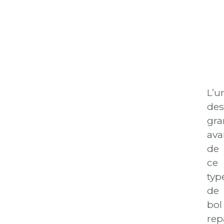
L’u
des
gra
ava
de
ce
typ
de
bol
rep