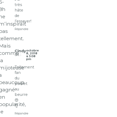
6-
très
8h
hâte
de
ne
l’essayer!
m’inspirait
Répondre
pas
tellement.
Mais
Cindy
octobre
comme
8, 2018
dit :
à 3:08
la
pm
mijoteuse
Tellement
fan
a
du
beaucoup
poulet
gagné
au
beurre
en
😍
popularité,
👌
je
Répondre