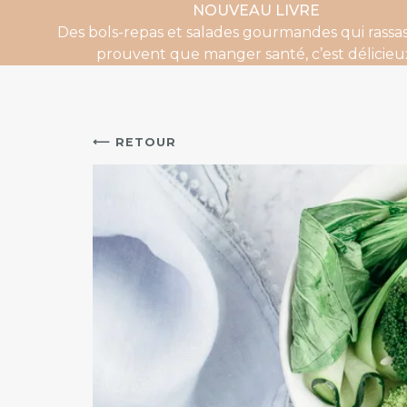
NOUVEAU LIVRE
Des bols-repas et salades gourmandes qui rassas
prouvent que manger santé, c’est délicieu
⟵ RETOUR