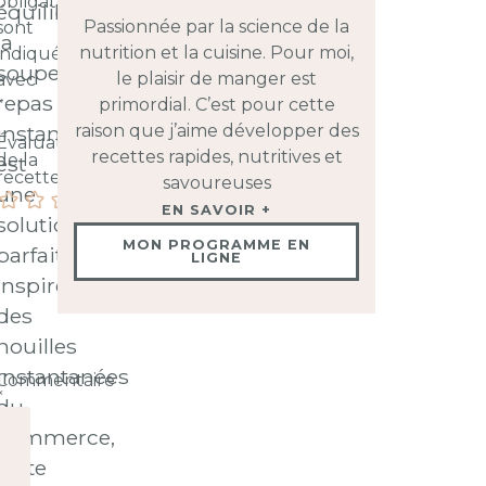
obligatoires
équilibré,
Passionnée par la science de la
sont
la
nutrition et la cuisine. Pour moi,
indiqués
soupe
le plaisir de manger est
avec
repas
primordial. C’est pour cette
*
instantanée
raison que j’aime développer des
Évaluation
recettes rapides, nutritives et
de la
est
recette
savoureuses
une
EN SAVOIR +
solution
MON PROGRAMME EN
parfaite.
LIGNE
Inspirée
des
nouilles
instantanées
Commentaire
*
du
commerce,
cette