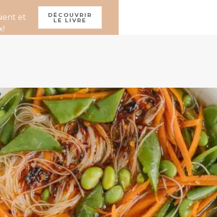
À PROPOS
DÉCOUVRIR
ient et
LE LIVRE
x!