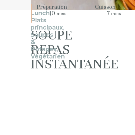
Préparation
Cuisson
Lunch
,
10
7
mins
mins
Plats
principaux
,
SOUPE
Soupes
&
REPAS
Potages
,
Végétarien
INSTANTANÉE