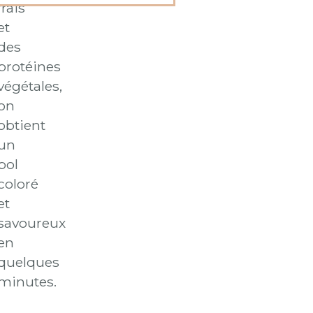
frais
et
des
protéines
végétales,
on
obtient
un
bol
coloré
et
savoureux
en
quelques
minutes.