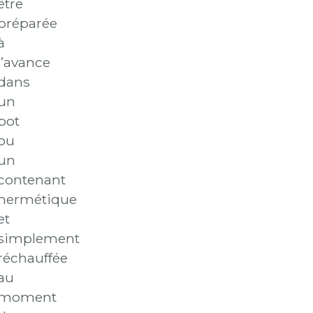
être
préparée
à
l’avance
dans
un
pot
ou
un
contenant
hermétique
et
simplement
réchauffée
au
moment