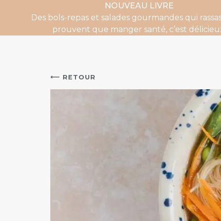
NOUVEAU LIVRE
Des bols-repas et salades gourmandes qui rassas
prouvent que manger santé, c’est délicieu
⟵ RETOUR