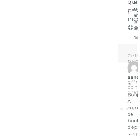
qui
le
m
pas
ai
inc
a
😉

Ré
San
dit :
Bonj
À
com
de
boul
d’ép
surg