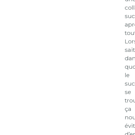
col
suc
apr
tout
Lor
sait
da
quo
le
suc
se
tro
ça
no
évi
d’e