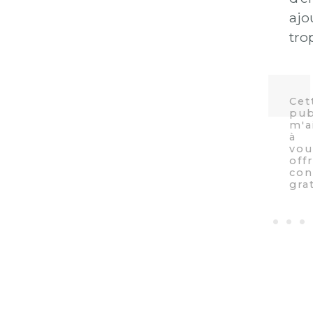
ajo
tro