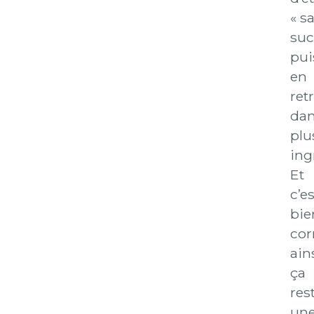
« s
suc
pui
en
ret
da
plu
ing
Et
c’es
bie
cor
ains
ça
res
un