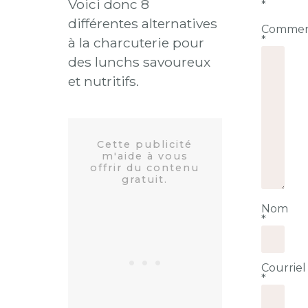
Voici donc 8
*
différentes alternatives
Commen
*
à la charcuterie pour
des lunchs savoureux
et nutritifs.
Nom
*
Courriel
*