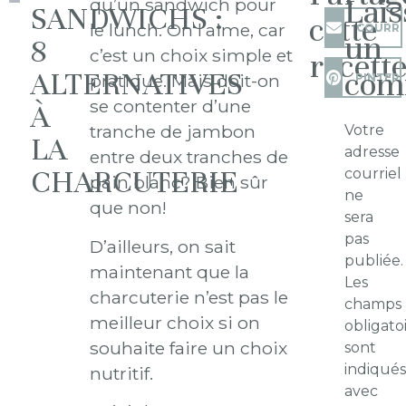
Lais
qu’un sandwich pour
SANDWICHS :
cette
le lunch. On l’aime, car
COURRI
un
8
c’est un choix simple et
recett
com
ALTERNATIVES
pratique. Mais doit-on
PINTER
se contenter d’une
À
tranche de jambon
Votre
LA
adresse
entre deux tranches de
CHARCUTERIE
courriel
pain blanc? Bien sûr
ne
que non!
sera
pas
D’ailleurs, on sait
publiée.
maintenant que la
Les
charcuterie n’est pas le
champs
meilleur choix si on
obligato
souhaite faire un choix
sont
indiqué
nutritif.
avec