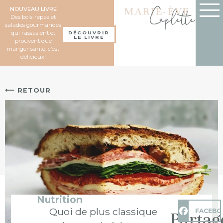
NOUVEAU LIVRE
Des bols-repas et
salades gourmandes
qui rassasient et
DÉCOUVRIR
LE LIVRE
prouvent que
manger santé, c’est
délicieux!
⟵ RETOUR
Nutrition
Quoi de plus classique
FACEBO
Partag