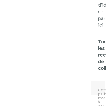
d’i
col
par
ici
:
To
les
rec
de
col