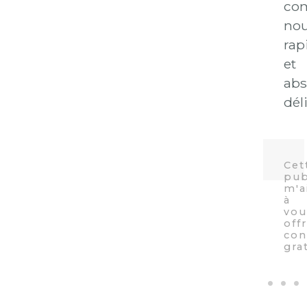
com
nou
rap
et
ab
dél