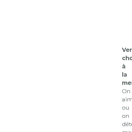
Ver
cho
à
la
me
On
ai
ou
on
dét