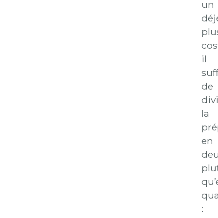
un
déj
plu
cos
il
suff
de
div
la
pré
en
de
plu
qu’
qua
: