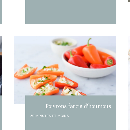
Poivrons farcis d’houmous
30 MINUTES ET MOINS