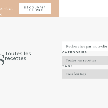
À PROPOS
DÉCOUVRIR
ient et
LE LIVRE
x!
S
Toutes les
CATÉGORIES
recettes
TAGS