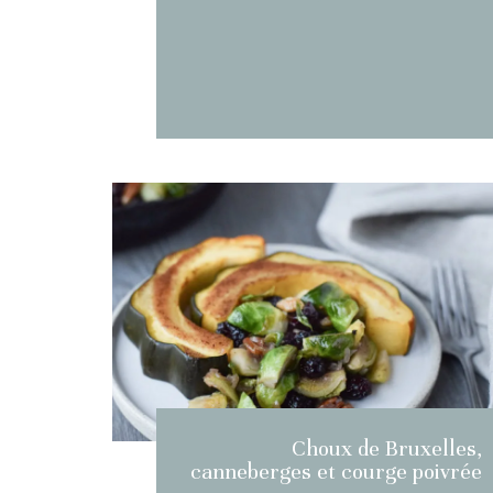
Choux de Bruxelles,
canneberges et courge poivrée