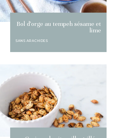
Bol d'orge au tempeh sésame et
lime
SANS ARACHIDES