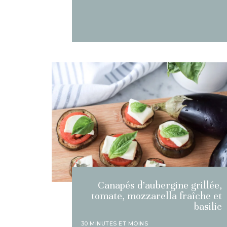
Canapés d’aubergine grillée,
tomate, mozzarella fraîche et
basilic
30 MINUTES ET MOINS