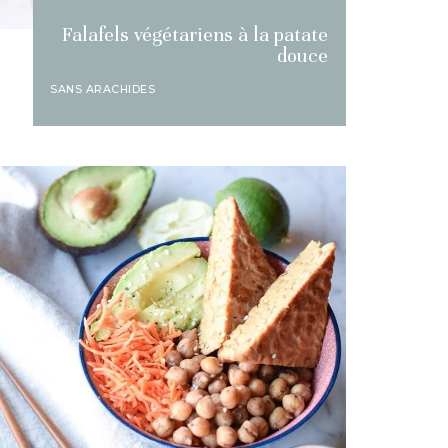
Falafels végétariens à la patate
douce
SANS ARACHIDES