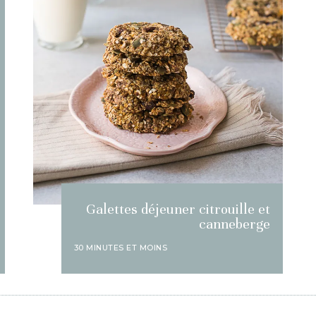
Galettes déjeuner citrouille et
canneberge
30 MINUTES ET MOINS