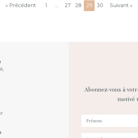
« Précédent
1
…
27
28
29
30
Suivant »
a
i,
Abonnez-vous à votr
motivé t
er
m