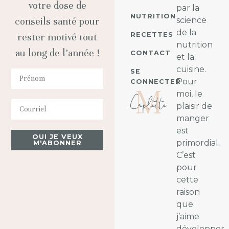
votre dose de
par la
NUTRITION
conseils santé pour
science
de la
RECETTES
rester motivé tout
nutrition
au long de l’année !
CONTACT
et la
cuisine.
SE
Pour
CONNECTER
moi, le
plaisir de
manger
est
OUI JE VEUX
primordial.
M'ABONNER
C’est
pour
cette
raison
que
j’aime
développer