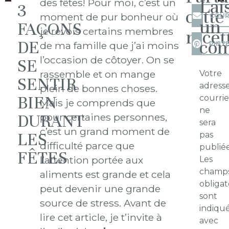
Lai
des fêtes! Pour moi, c’est un
3
cette
moment de pur bonheur où
COUR
un
FAÇONS
je revois certains membres
recet
com
DE
de ma famille que j’ai moins
PINT
l’occasion de côtoyer. On se
SE
rassemble et on mange
Votre
SENTIR
adress
plein de bonnes choses.
BIEN
courrie
Mais je comprends que
ne
DURANT
pour certaines personnes,
sera
c’est un grand moment de
LES
pas
difficulté parce que
publiée
FÊTES
l’attention portée aux
Les
champ
aliments est grande et cela
obligat
peut devenir une grande
sont
source de stress. Avant de
indiqu
lire cet article, je t’invite à
avec