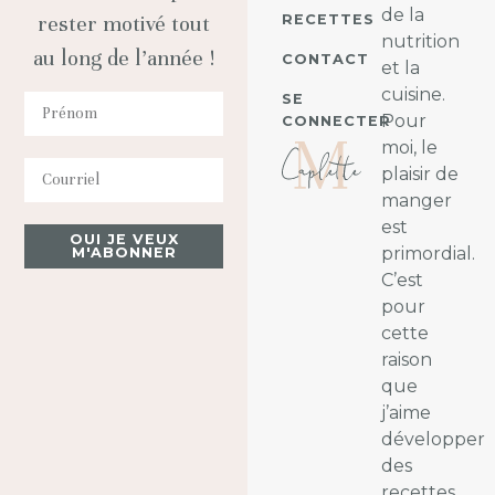
de la
RECETTES
rester motivé tout
nutrition
au long de l’année !
CONTACT
et la
cuisine.
SE
Pour
CONNECTER
moi, le
plaisir de
manger
est
OUI JE VEUX
primordial.
M'ABONNER
C’est
pour
cette
raison
que
j’aime
développer
des
recettes