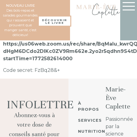
NOUVEAU LIVRE
Des bols-repas et
salades gourmandes
qui rassasient et
DÉCOUVRIR
LE LIVRE
prouvent que
manger santé, c’est
délicieux!
https://us06web.zoom.us/rec/share/BqMaIu_kw
dHgM6DCdo2DIKc0ZV9Rm662e.2yo2r5qdhn9S4tD
startTime=1772582614000
Code secret: FzBq28&+
Marie-
Ève
INFOLETTRE
À
Caplette
PROPOS
Abonnez-vous à
Passionnée
SERVICES
votre dose de
par la
NUTRITION
conseils santé pour
science