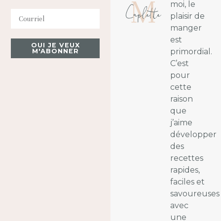
moi, le
plaisir de
manger
est
OUI JE VEUX
primordial.
M'ABONNER
C’est
pour
cette
raison
que
j’aime
développer
des
recettes
rapides,
faciles et
savoureuses
avec
une