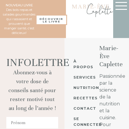
NOUVEAU LIVRE
Des bols-repas et
salades gourmandes
qui rassasient et
DÉCOUVRIR
LE LIVRE
prouvent que
manger santé, c’est
délicieux!
Marie-
Ève
INFOLETTRE
À
Caplette
PROPOS
Abonnez-vous à
Passionnée
SERVICES
votre dose de
par la
NUTRITION
conseils santé pour
science
de la
RECETTES
rester motivé tout
nutrition
au long de l’année !
CONTACT
et la
cuisine.
SE
Pour
CONNECTER