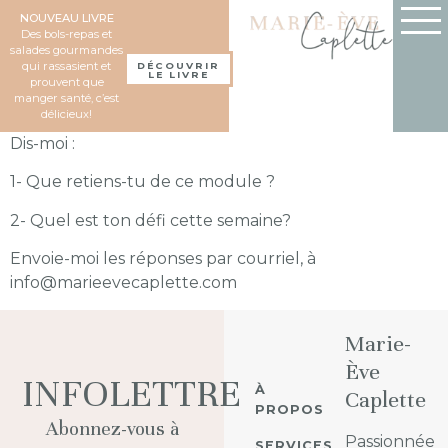
NOUVEAU LIVRE
Des bols-repas et
salades gourmandes
qui rassasient et
DÉCOUVRIR
LE LIVRE
prouvent que
manger santé, c’est
délicieux!
Dis-moi :
1- Que retiens-tu de ce module ?
2- Quel est ton défi cette semaine?
Envoie-moi les réponses par courriel, à
info@marieevecaplette.com
Marie-
Ève
INFOLETTRE
À
Caplette
PROPOS
Abonnez-vous à
Passionnée
SERVICES