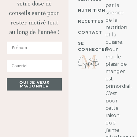
votre dose de
par la
NUTRITION
conseils santé pour
science
de la
RECETTES
rester motivé tout
nutrition
au long de l’année !
CONTACT
et la
cuisine.
SE
Pour
CONNECTER
moi, le
plaisir de
manger
est
OUI JE VEUX
primordial.
M'ABONNER
C’est
pour
cette
raison
que
j’aime